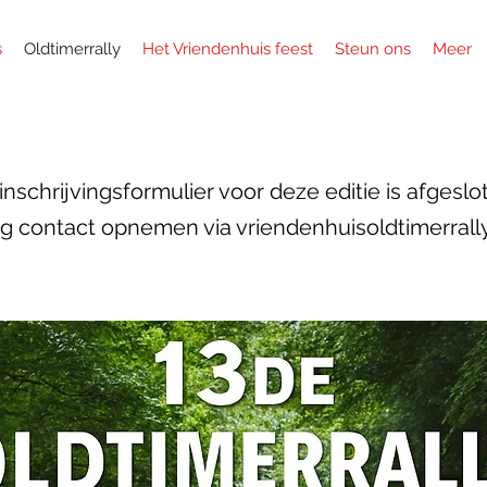
s
Oldtimerrally
Het Vriendenhuis feest
Steun ons
Meer
inschrijvingsformulier voor deze editie is afgeslo
og contact opnemen via
vriendenhuisoldtimerral